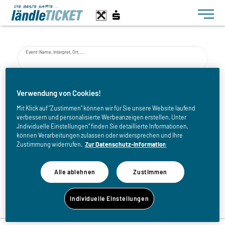
Toggle n
Event-Name, Interpret, Ort, ...
von
Verwendung von Cookies!
Mit Klick auf "Zustimmen" können wir für Sie unsere Website laufend
verbessern und personalisierte Werbeanzeigen erstellen. Unter
bis
„Individuelle Einstellungen“ finden Sie detaillierte Informationen,
können Verarbeitungen zulassen oder widersprechen und Ihre
Zustimmung widerrufen.
Zur Datenschutz-Information
Alle ablehnen
Zustimmen
Zurück zur Eventliste
Individuelle Einstellungen