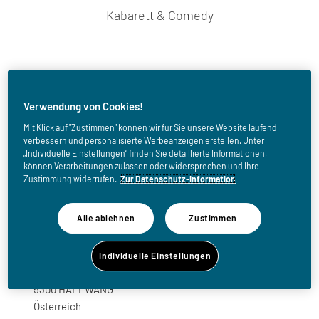
Kabarett & Comedy
Tickets kaufen
Verwendung von Cookies!
zu den Vorverkaufsstellen
Mit Klick auf "Zustimmen" können wir für Sie unsere Website laufend
verbessern und personalisierte Werbeanzeigen erstellen. Unter
„Individuelle Einstellungen“ finden Sie detaillierte Informationen,
können Verarbeitungen zulassen oder widersprechen und Ihre
Zustimmung widerrufen.
Zur Datenschutz-Information
Alle Veranstaltungstermine
Alle ablehnen
Zustimmen
Di
17.11.2026
19:30 Uhr
Kulturzentrum Hallwang
Individuelle Einstellungen
Dorfstraße 18
5300 HALLWANG
Österreich