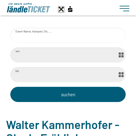
Toggle n
Event-Name, Interpret, Ort, ...
von
bis
Walter Kammerhofer -