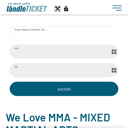
Toggle n
Event-Name, Interpret, Ort, ...
von
bis
We Love MMA - MIXED