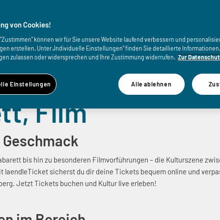
ng von Cookies!
uf "Zustimmen" können wir für Sie unsere Website laufend verbessern und personalisie
n erstellen. Unter „Individuelle Einstellungen“ finden Sie detaillierte Informatione
gen zulassen oder widersprechen und Ihre Zustimmung widerrufen.
Zur Datenschut
elle Einstellungen
Alle ablehnen
Zus
tt, Film
den Geschmack
arett bis hin zu besonderen Filmvorführungen – die Kulturszene zwis
t laendleTicket sicherst du dir deine Tickets bequem online und verpa
g. Jetzt Tickets buchen und Kultur live erleben!
gen im Bereich