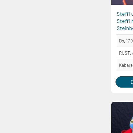
Steffi
Steffi
Steinb
Do, 17.
RUST,
Kabare
D