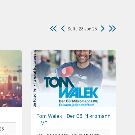
Seite 23 von 25
Tom Walek - Der Ö3-Mikromann
LIVE
026