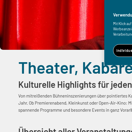
Verwendu
Mit Klick a
Werbeanzeige
Verarbeitun
Individu
Theater, Kabare
Kulturelle Highlights für je
Von mitreißenden Bühneninszenierungen über pointiertes Kab
Jahr. Ob Premierenabend, Kleinkunst oder Open-Air-Kino: Mi
spannende Programme und besondere Events in ganz Vorarlber
Übersicht aller Veranstaltun