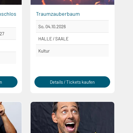
nschlos
Traumzauberbaum
So, 04.10.2026
027
HALLE / SAALE
Kultur
en
Details / Tickets kaufen