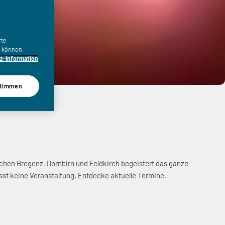
rte
n, können
z-Information
timmen
chen Bregenz, Dornbirn und Feldkirch begeistert das ganze
sst keine Veranstaltung. Entdecke aktuelle Termine,