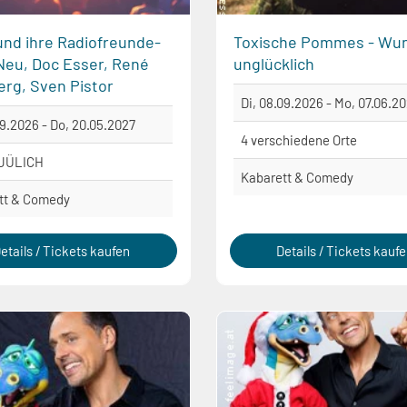
 und ihre Radiofreunde-
Toxische Pommes - Wu
 Neu, Doc Esser, René
unglücklich
erg, Sven Pistor
Di, 08.09.2026 - Mo, 07.06.2
09.2026 - Do, 20.05.2027
4 verschiedene Orte
 JÜLICH
Kabarett & Comedy
tt & Comedy
etails / Tickets kaufen
Details / Tickets kauf