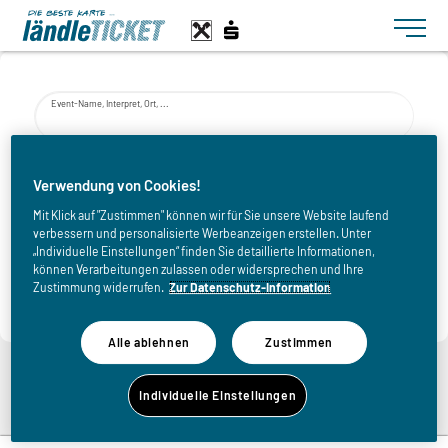
Toggle n
Event-Name, Interpret, Ort, ...
von
Verwendung von Cookies!
Mit Klick auf "Zustimmen" können wir für Sie unsere Website laufend
verbessern und personalisierte Werbeanzeigen erstellen. Unter
bis
„Individuelle Einstellungen“ finden Sie detaillierte Informationen,
können Verarbeitungen zulassen oder widersprechen und Ihre
Zustimmung widerrufen.
Zur Datenschutz-Information
Alle ablehnen
Zustimmen
Zurück zur Eventliste
Individuelle Einstellungen