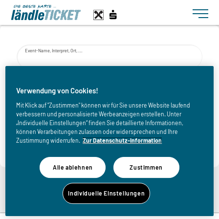
Toggle n
Event-Name, Interpret, Ort, ...
von
Verwendung von Cookies!
Mit Klick auf "Zustimmen" können wir für Sie unsere Website laufend
verbessern und personalisierte Werbeanzeigen erstellen. Unter
bis
„Individuelle Einstellungen“ finden Sie detaillierte Informationen,
können Verarbeitungen zulassen oder widersprechen und Ihre
Zustimmung widerrufen.
Zur Datenschutz-Information
Alle ablehnen
Zustimmen
Zurück zur Eventliste
Individuelle Einstellungen