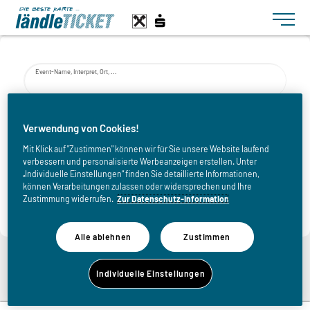
Toggle n
Event-Name, Interpret, Ort, ...
von
Verwendung von Cookies!
Mit Klick auf "Zustimmen" können wir für Sie unsere Website laufend
verbessern und personalisierte Werbeanzeigen erstellen. Unter
bis
„Individuelle Einstellungen“ finden Sie detaillierte Informationen,
können Verarbeitungen zulassen oder widersprechen und Ihre
Zustimmung widerrufen.
Zur Datenschutz-Information
Alle ablehnen
Zustimmen
Zurück zur Eventliste
Individuelle Einstellungen