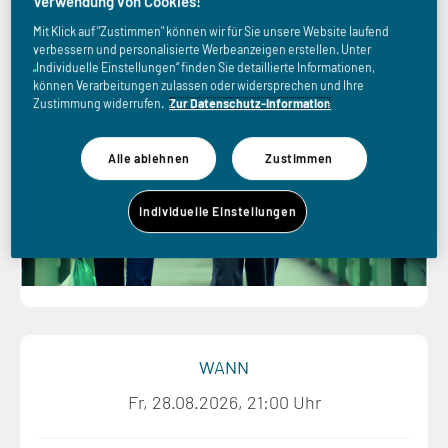
Liebesbeweise
Verwendung von Cookies!
Mit Klick auf "Zustimmen" können wir für Sie unsere Website laufend
verbessern und personalisierte Werbeanzeigen erstellen. Unter
„Individuelle Einstellungen“ finden Sie detaillierte Informationen,
können Verarbeitungen zulassen oder widersprechen und Ihre
Zustimmung widerrufen.
Zur Datenschutz-Information
Alle ablehnen
Zustimmen
Individuelle Einstellungen
WANN
Fr, 28.08.2026, 21:00 Uhr