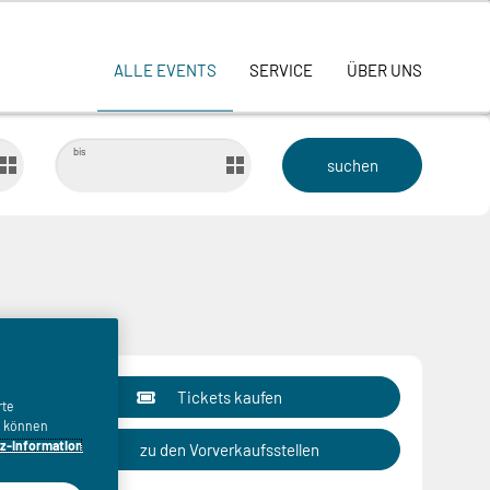
ALLE EVENTS
SERVICE
ÜBER UNS
bis
Tickets kaufen
rte
n, können
z-Information
zu den Vorverkaufsstellen