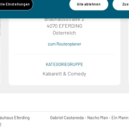
ORT
elle Einstellungen
Alle ablehnen
Zus
Kulturzentrum Bräuhaus Eferding
Bräuhausstraße 2
4070 EFERDING
Österreich
zum Routenplaner
KATEGORIEGRUPPE
Kabarett & Comedy
räuhaus Eferding
Gabriel Castaneda - Nacho Man - Ein Mann f
2