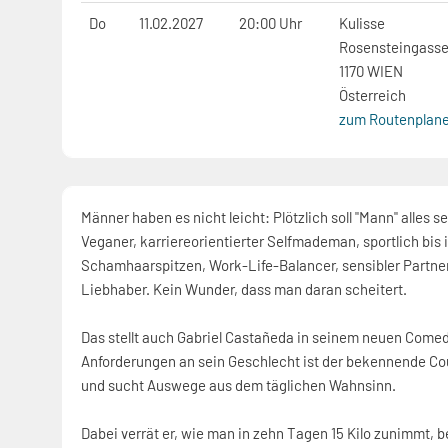
Do
11.02.2027
20:00 Uhr
Kulisse
Rosensteingasse
1170 WIEN
Österreich
zum Routenplane
Männer haben es nicht leicht: Plötzlich soll "Mann" alles s
Veganer, karriereorientierter Selfmademan, sportlich bis 
Schamhaarspitzen, Work-Life-Balancer, sensibler Partn
Liebhaber. Kein Wunder, dass man daran scheitert.
Das stellt auch Gabriel Castañeda in seinem neuen Come
Anforderungen an sein Geschlecht ist der bekennende Cou
und sucht Auswege aus dem täglichen Wahnsinn.
Dabei verrät er, wie man in zehn Tagen 15 Kilo zunimmt, b