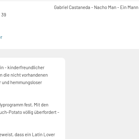
Gabriel Castaneda - Nacho Man - Ein Mann f
 39
r
ein - kinderfreundlicher
in die nicht vorhandenen
er und hemmungsloser
dyprogramm fest. Mit den
ch-Potato völlig überfordert -
eweist, dass ein Latin Lover