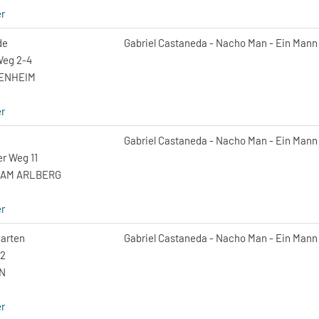
r
de
Gabriel Castaneda - Nacho Man - Ein Mann f
Weg 2-4
ZENHEIM
r
Gabriel Castaneda - Nacho Man - Ein Mann f
r Weg 11
N AM ARLBERG
r
arten
Gabriel Castaneda - Nacho Man - Ein Mann f
12
N
r