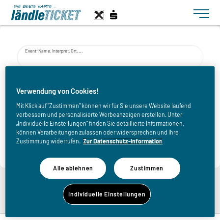
Toggle n
Event-Name, Interpret, Ort, ...
von
Verwendung von Cookies!
Mit Klick auf "Zustimmen" können wir für Sie unsere Website laufend
verbessern und personalisierte Werbeanzeigen erstellen. Unter
bis
„Individuelle Einstellungen“ finden Sie detaillierte Informationen,
können Verarbeitungen zulassen oder widersprechen und Ihre
Zustimmung widerrufen.
Zur Datenschutz-Information
Alle ablehnen
Zustimmen
Zurück zur Eventliste
Individuelle Einstellungen