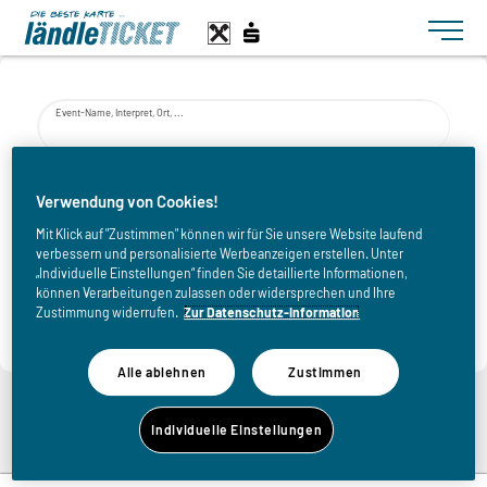
Toggle n
Event-Name, Interpret, Ort, ...
von
Verwendung von Cookies!
Mit Klick auf "Zustimmen" können wir für Sie unsere Website laufend
verbessern und personalisierte Werbeanzeigen erstellen. Unter
bis
„Individuelle Einstellungen“ finden Sie detaillierte Informationen,
können Verarbeitungen zulassen oder widersprechen und Ihre
Zustimmung widerrufen.
Zur Datenschutz-Information
Alle ablehnen
Zustimmen
Zurück zur Eventliste
Individuelle Einstellungen