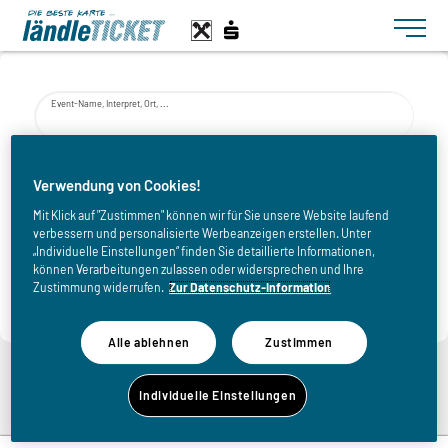
Toggle n
Event-Name, Interpret, Ort, ...
von
Verwendung von Cookies!
Mit Klick auf "Zustimmen" können wir für Sie unsere Website laufend
verbessern und personalisierte Werbeanzeigen erstellen. Unter
bis
„Individuelle Einstellungen“ finden Sie detaillierte Informationen,
können Verarbeitungen zulassen oder widersprechen und Ihre
Zustimmung widerrufen.
Zur Datenschutz-Information
Alle ablehnen
Zustimmen
Zurück zur Eventliste
Individuelle Einstellungen