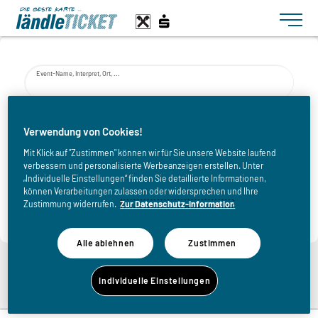
Toggle n
Event-Name, Interpret, Ort, ...
von
Verwendung von Cookies!
Mit Klick auf "Zustimmen" können wir für Sie unsere Website laufend
verbessern und personalisierte Werbeanzeigen erstellen. Unter
bis
„Individuelle Einstellungen“ finden Sie detaillierte Informationen,
können Verarbeitungen zulassen oder widersprechen und Ihre
Zustimmung widerrufen.
Zur Datenschutz-Information
Alle ablehnen
Zustimmen
Zurück zur Eventliste
Individuelle Einstellungen