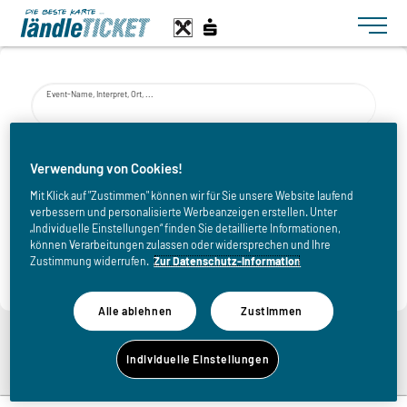
Toggle n
Event-Name, Interpret, Ort, ...
von
Verwendung von Cookies!
Mit Klick auf "Zustimmen" können wir für Sie unsere Website laufend
verbessern und personalisierte Werbeanzeigen erstellen. Unter
bis
„Individuelle Einstellungen“ finden Sie detaillierte Informationen,
können Verarbeitungen zulassen oder widersprechen und Ihre
Zustimmung widerrufen.
Zur Datenschutz-Information
Alle ablehnen
Zustimmen
Zurück zur Eventliste
Individuelle Einstellungen