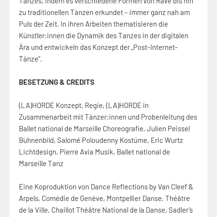
Tanzes, indem es verschiedene Formen von Rave bis hin
zu traditionellen Tänzen erkundet – immer ganz nah am
Puls der Zeit. In ihren Arbeiten thematisieren die
Künstler:innen die Dynamik des Tanzes in der digitalen
Ära und entwickeln das Konzept der „Post-Internet-
Tänze“.
BESETZUNG & CREDITS
(LA)HORDE Konzept, Regie, (LA)HORDE in
Zusammenarbeit mit Tänzer:innen und Probenleitung des
Ballet national de Marseille Choreografie, Julien Peissel
Bühnenbild, Salomé Poloudenny Kostüme, Eric Wurtz
Lichtdesign, Pierre Avia Musik, Ballet national de
Marseille Tanz
Eine Koproduktion von Dance Reflections by Van Cleef &
Arpels, Comédie de Genève, Montpellier Danse, Théâtre
de la Ville, Chaillot Théâtre National de la Danse, Sadler’s