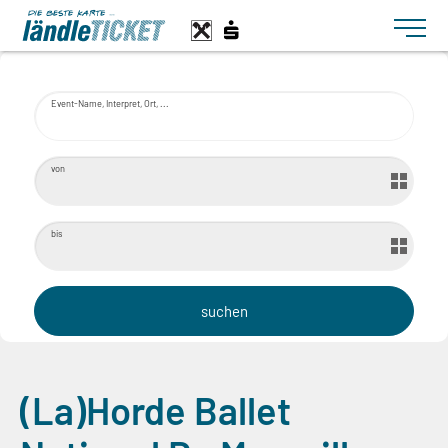
Toggle n
Event-Name, Interpret, Ort, ...
von
bis
(La)Horde Ballet