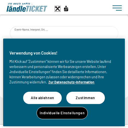
Toggle n
Event-Name, Interpret, Ort, ...
von
Verwendung von Cookies!
Mit Klick auf "Zustimmen" können wir für Sie unsere Website laufend
verbessern und personalisierte Werbeanzeigen erstellen. Unter
bis
„Individuelle Einstellungen“ finden Sie detaillierte Informationen,
können Verarbeitungen zulassen oder widersprechen und Ihre
Zustimmung widerrufen.
Zur Datenschutz-Information
Alle ablehnen
Zustimmen
Zurück zur Eventliste
Individuelle Einstellungen