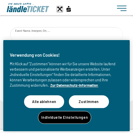
Toggle n
Event-Name, Interpret, Ort, ...
von
Verwendung von Cookies!
Mit Klick auf "Zustimmen" können wir für Sie unsere Website laufend
verbessern und personalisierte Werbeanzeigen erstellen. Unter
bis
„Individuelle Einstellungen“ finden Sie detaillierte Informationen,
können Verarbeitungen zulassen oder widersprechen und Ihre
Zustimmung widerrufen.
Zur Datenschutz-Information
Alle ablehnen
Zustimmen
Zurück zur Eventliste
Individuelle Einstellungen