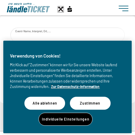
Toggle n
Event-Name, Interpret, Ort, ...
von
Verwendung von Cookies!
Mit Klick auf "Zustimmen" können wir für Sie unsere Website laufend
verbessern und personalisierte Werbeanzeigen erstellen. Unter
bis
„Individuelle Einstellungen“ finden Sie detaillierte Informationen,
können Verarbeitungen zulassen oder widersprechen und Ihre
Zustimmung widerrufen.
Zur Datenschutz-Information
Alle ablehnen
Zustimmen
Zurück zur Eventliste
Individuelle Einstellungen