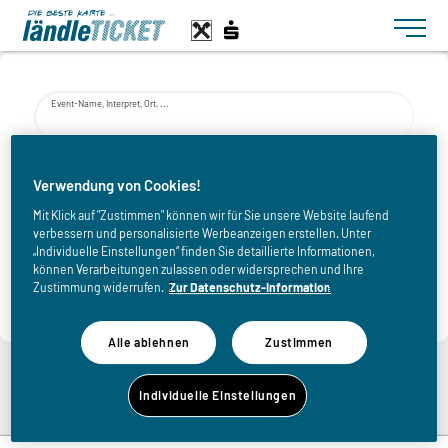
Toggle n
Event-Name, Interpret, Ort, ...
von
Verwendung von Cookies!
Mit Klick auf "Zustimmen" können wir für Sie unsere Website laufend
verbessern und personalisierte Werbeanzeigen erstellen. Unter
bis
„Individuelle Einstellungen“ finden Sie detaillierte Informationen,
können Verarbeitungen zulassen oder widersprechen und Ihre
Zustimmung widerrufen.
Zur Datenschutz-Information
Alle ablehnen
Zustimmen
Zurück zur Eventliste
Individuelle Einstellungen