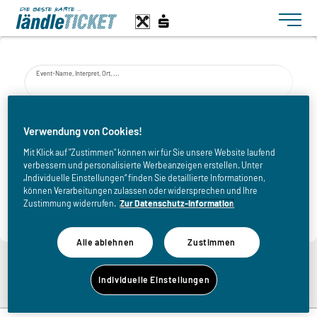
Toggle n
Event-Name, Interpret, Ort, ...
von
Verwendung von Cookies!
Mit Klick auf "Zustimmen" können wir für Sie unsere Website laufend
verbessern und personalisierte Werbeanzeigen erstellen. Unter
bis
„Individuelle Einstellungen“ finden Sie detaillierte Informationen,
können Verarbeitungen zulassen oder widersprechen und Ihre
Zustimmung widerrufen.
Zur Datenschutz-Information
Alle ablehnen
Zustimmen
Zurück zur Eventliste
Individuelle Einstellungen