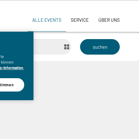
ALLE EVENTS
SERVICE
ÜBER UNS
bis
rte
n, können
z-Information
timmen