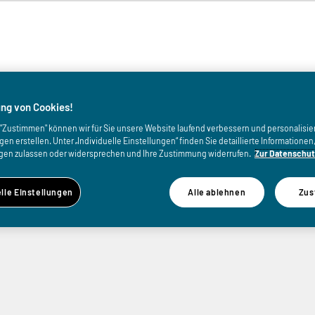
von
ng von Cookies!
uf "Zustimmen" können wir für Sie unsere Website laufend verbessern und personalisie
n erstellen. Unter „Individuelle Einstellungen“ finden Sie detaillierte Informatione
gen zulassen oder widersprechen und Ihre Zustimmung widerrufen.
Zur Datenschut
elle Einstellungen
Alle ablehnen
Zus