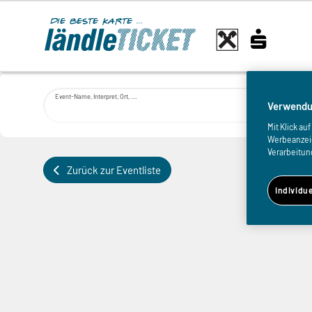
Event-Name, Interpret, Ort, ...
Verwendu
Mit Klick a
Werbeanzeige
Verarbeitun
Zurück zur Eventliste
Individu