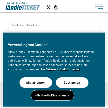
Toggle n
Event-Name, Interpret, Ort, ...
von
Verwendung von Cookies!
Mit Klick auf "Zustimmen" können wir für Sie unsere Website laufend
verbessern und personalisierte Werbeanzeigen erstellen. Unter
bis
„Individuelle Einstellungen“ finden Sie detaillierte Informationen,
können Verarbeitungen zulassen oder widersprechen und Ihre
Zustimmung widerrufen.
Zur Datenschutz-Information
Alle ablehnen
Zustimmen
Zurück zur Eventliste
Individuelle Einstellungen