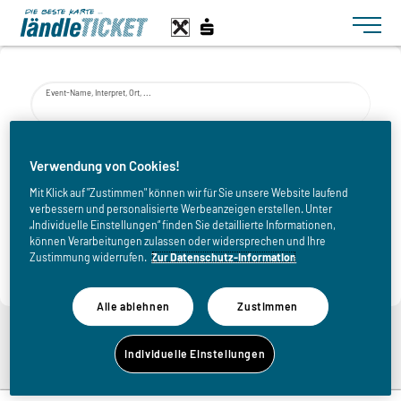
Toggle n
Event-Name, Interpret, Ort, ...
von
Verwendung von Cookies!
Mit Klick auf "Zustimmen" können wir für Sie unsere Website laufend
verbessern und personalisierte Werbeanzeigen erstellen. Unter
bis
„Individuelle Einstellungen“ finden Sie detaillierte Informationen,
können Verarbeitungen zulassen oder widersprechen und Ihre
Zustimmung widerrufen.
Zur Datenschutz-Information
Alle ablehnen
Zustimmen
Zurück zur Eventliste
Individuelle Einstellungen