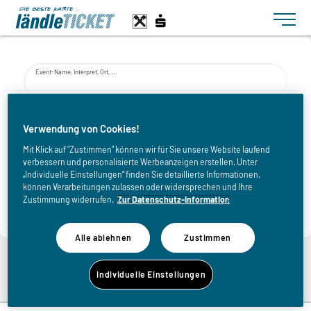
Toggle n
Event-Name, Interpret, Ort, ...
von
Verwendung von Cookies!
Mit Klick auf "Zustimmen" können wir für Sie unsere Website laufend
verbessern und personalisierte Werbeanzeigen erstellen. Unter
bis
„Individuelle Einstellungen“ finden Sie detaillierte Informationen,
können Verarbeitungen zulassen oder widersprechen und Ihre
Zustimmung widerrufen.
Zur Datenschutz-Information
Alle ablehnen
Zustimmen
Zurück zur Eventliste
Individuelle Einstellungen