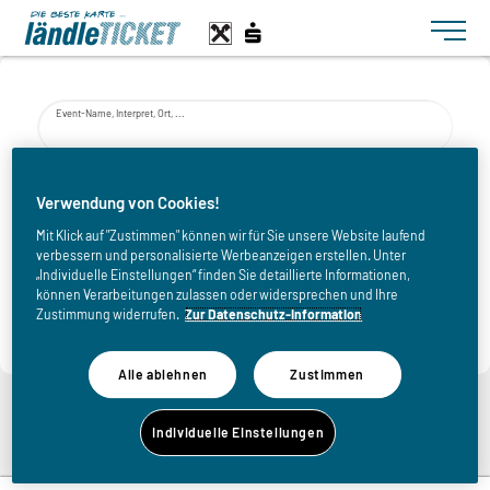
Toggle n
Event-Name, Interpret, Ort, ...
von
Verwendung von Cookies!
Mit Klick auf "Zustimmen" können wir für Sie unsere Website laufend
verbessern und personalisierte Werbeanzeigen erstellen. Unter
bis
„Individuelle Einstellungen“ finden Sie detaillierte Informationen,
können Verarbeitungen zulassen oder widersprechen und Ihre
Zustimmung widerrufen.
Zur Datenschutz-Information
Alle ablehnen
Zustimmen
Zurück zur Übersicht
Individuelle Einstellungen