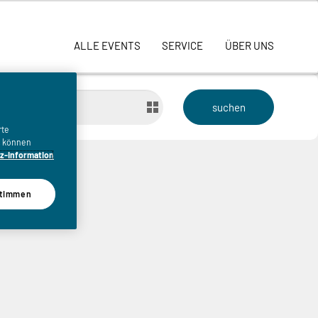
ALLE EVENTS
SERVICE
ÜBER UNS
bis
rte
n, können
z-Information
timmen