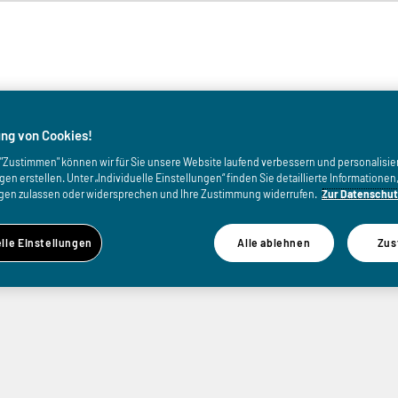
von
ng von Cookies!
uf "Zustimmen" können wir für Sie unsere Website laufend verbessern und personalisie
n erstellen. Unter „Individuelle Einstellungen“ finden Sie detaillierte Informatione
gen zulassen oder widersprechen und Ihre Zustimmung widerrufen.
Zur Datenschut
elle Einstellungen
Alle ablehnen
Zus