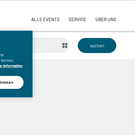
ALLE EVENTS
SERVICE
ÜBER UNS
bis
rte
n, können
z-Information
timmen