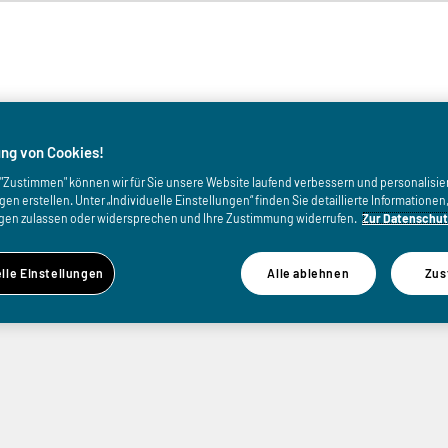
von
ng von Cookies!
uf "Zustimmen" können wir für Sie unsere Website laufend verbessern und personalisie
n erstellen. Unter „Individuelle Einstellungen“ finden Sie detaillierte Informatione
gen zulassen oder widersprechen und Ihre Zustimmung widerrufen.
Zur Datenschut
elle Einstellungen
Alle ablehnen
Zus