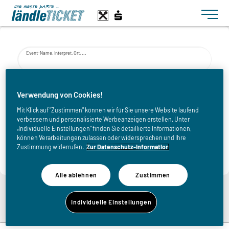
Toggle n
Event-Name, Interpret, Ort, ...
von
Verwendung von Cookies!
Mit Klick auf "Zustimmen" können wir für Sie unsere Website laufend
verbessern und personalisierte Werbeanzeigen erstellen. Unter
bis
„Individuelle Einstellungen“ finden Sie detaillierte Informationen,
können Verarbeitungen zulassen oder widersprechen und Ihre
Zustimmung widerrufen.
Zur Datenschutz-Information
Alle ablehnen
Zustimmen
Zurück zur Übersicht
Individuelle Einstellungen