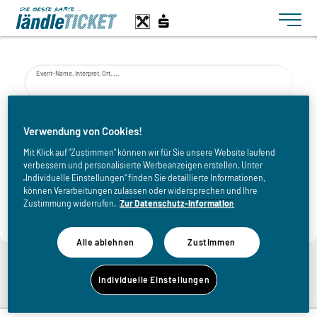
Toggle n
Event-Name, Interpret, Ort, ...
von
Verwendung von Cookies!
Mit Klick auf "Zustimmen" können wir für Sie unsere Website laufend
verbessern und personalisierte Werbeanzeigen erstellen. Unter
bis
„Individuelle Einstellungen“ finden Sie detaillierte Informationen,
können Verarbeitungen zulassen oder widersprechen und Ihre
Zustimmung widerrufen.
Zur Datenschutz-Information
Alle ablehnen
Zustimmen
Zurück zur Übersicht
Individuelle Einstellungen