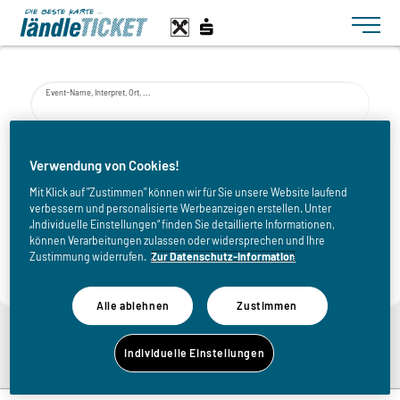
Toggle n
Event-Name, Interpret, Ort, ...
von
Verwendung von Cookies!
Mit Klick auf "Zustimmen" können wir für Sie unsere Website laufend
verbessern und personalisierte Werbeanzeigen erstellen. Unter
bis
„Individuelle Einstellungen“ finden Sie detaillierte Informationen,
können Verarbeitungen zulassen oder widersprechen und Ihre
Zustimmung widerrufen.
Zur Datenschutz-Information
Alle ablehnen
Zustimmen
Zurück zur Übersicht
Individuelle Einstellungen