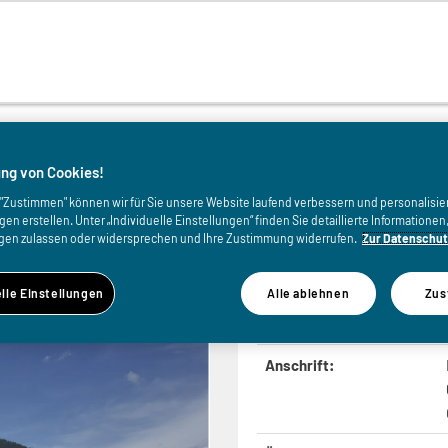
von
ng von Cookies!
uf "Zustimmen" können wir für Sie unsere Website laufend verbessern und personalisie
n erstellen. Unter „Individuelle Einstellungen“ finden Sie detaillierte Informatione
 Bezau-Mellau-Biz
gen zulassen oder widersprechen und Ihre Zustimmung widerrufen.
Zur Datenschut
elle Einstellungen
Alle ablehnen
Zus
Anschrift: