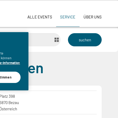
ALLE EVENTS
SERVICE
ÜBER UNS
bis
rte
n, können
au eGen
z-Information
timmen
Platz 398
6870 Bezau
Österreich