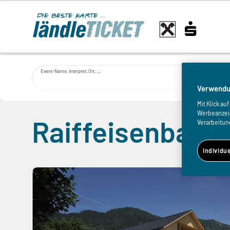
Event-Name, Interpret, Ort, ...
Verwendu
Mit Klick a
Werbeanzeige
Raiffeisenbank
Verarbeitun
Individu