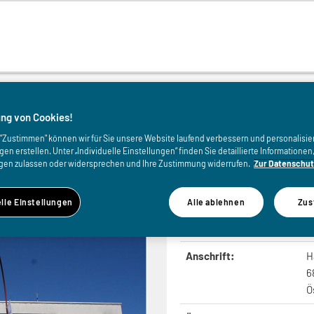
von
ng von Cookies!
uf "Zustimmen" können wir für Sie unsere Website laufend verbessern und personalisie
n erstellen. Unter „Individuelle Einstellungen“ finden Sie detaillierte Informatione
kirch
gen zulassen oder widersprechen und Ihre Zustimmung widerrufen.
Zur Datenschut
elle Einstellungen
Alle ablehnen
Zus
Anschrift:
H
6
Ö