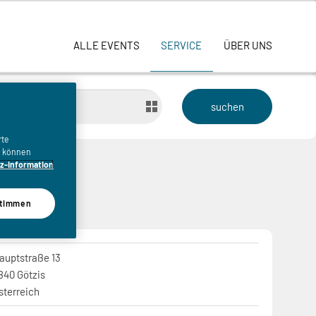
ALLE EVENTS
SERVICE
ÜBER UNS
bis
rte
n, können
z-Information
timmen
auptstraße 13
840 Götzis
sterreich