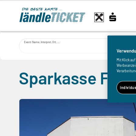
Event-Name, Interpret, Ort, ...
Verwendu
Mit Klick a
Werbeanzeige
Sparkasse Feld
Verarbeitun
Individu