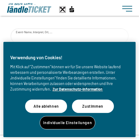
Toggle n
Event-Name, Interpret, Ort, ...
von
Verwendung von Cookies!
Mit Klick auf "Zustimmen" können wir für Sie unsere Website laufend
verbessern und personalisierte Werbeanzeigen erstellen. Unter
bis
„Individuelle Einstellungen“ finden Sie detaillierte Informationen,
können Verarbeitungen zulassen oder widersprechen und Ihre
Zustimmung widerrufen.
Zur Datenschutz-Information
Alle ablehnen
Zustimmen
Zurück zur Eventliste
Individuelle Einstellungen